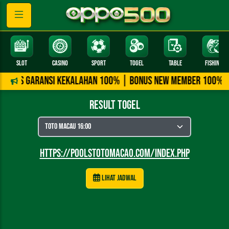
SLOT
CASINO
SPORT
TOGEL
TABLE
FISHING
| Bonus Garansi Kekalahan 100% | Bonus New Member 100% |
Result Togel
https://poolstotomacao.com/index.php
Lihat Jadwal