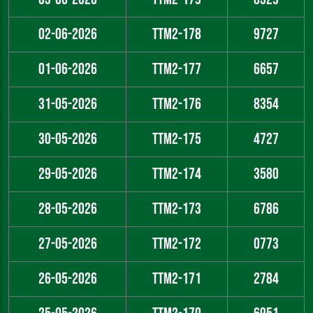
02-06-2026
TTM2-178
9727
01-06-2026
TTM2-177
6657
31-05-2026
TTM2-176
8354
30-05-2026
TTM2-175
4727
29-05-2026
TTM2-174
3580
28-05-2026
TTM2-173
6786
27-05-2026
TTM2-172
0773
26-05-2026
TTM2-171
2784