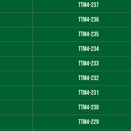
TTM4-237
TTM4-236
TTM4-235
TTM4-234
TTM4-233
TTM4-232
TTM4-231
TTM4-230
TTM4-229